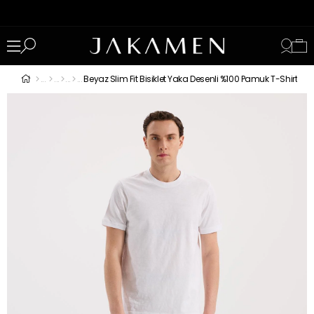
Beyaz Slim Fit Bisiklet Yaka Desenli %100 Pamuk T-Shirt