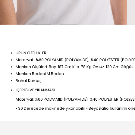
ÜRÜN ÖZELLİKLERİ
Materyal : %60 POLYAMID (POLYAMIDE), %40 POLYESTER (POLYE
Manken Ölçüleri: Boy: 187 Cm Kilo: 78 Kg Omuz: 120 Cm Göğüs
Manken Bedeni M Beden
Rahat Kumaş
İÇERİĞİ VE YIKANMASI
Materyal: %60 POLYAMID (POLYAMIDE), %40 POLYESTER (POLYESTER).
• 30 Derecede makinede yıkanabilir • Beyazlatıcı kullanımı öneril