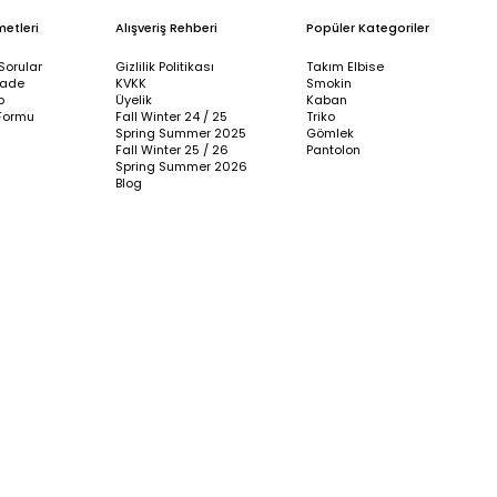
metleri
Alışveriş Rehberi
Popüler Kategoriler
Sorular
Gizlilik Politikası
Takım Elbise
İade
KVKK
Smokin
p
Üyelik
Kaban
Formu
Fall Winter 24 / 25
Triko
Spring Summer 2025
Gömlek
Fall Winter 25 / 26
Pantolon
Spring Summer 2026
Blog