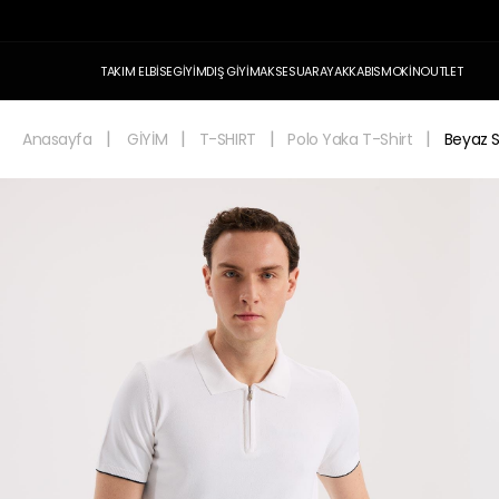
TAKIM ELBİSE
GİYİM
DIŞ GİYİM
AKSESUAR
AYAKKABI
SMOKİN
OUTLET
Anasayfa
GİYİM
T-SHIRT
Polo Yaka T-Shirt
Beyaz S