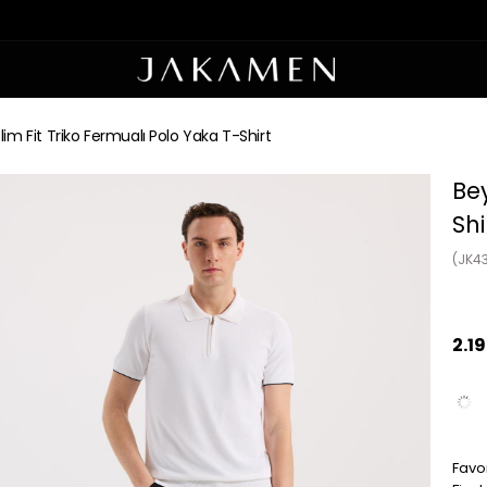
lim Fit Triko Fermualı Polo Yaka T-Shirt
Bey
Shi
(JK4
2.1
Favor