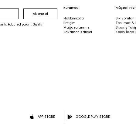
Kurumsal
Müşteri Hiz
Abone ol
Hakkımızda
Sık Sorulan 
İletişim
Teslimat & 
mla kabul ediyorum. Gizlilik
Mağazalarımız
Sipariş Taki
Jakamen Kariyer
Kolay İade 
APP STORE
GOOGLE PLAY STORE
*Jakamen, App Store ve Google Play Store’da