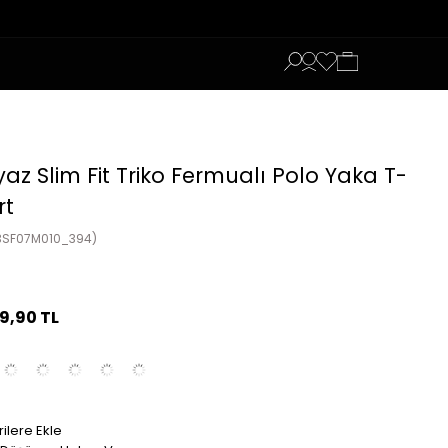
az Slim Fit Triko Fermualı Polo Yaka T-
rt
3SF07M010_394)
99,90 TL
ilere Ekle