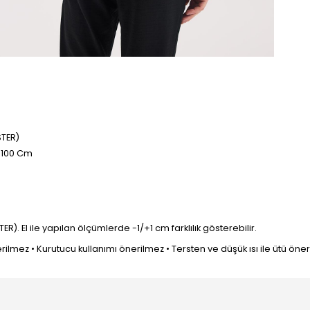
STER)
: 100 Cm
 El ile yapılan ölçümlerde -1/+1 cm farklılık gösterebilir.
mez • Kurutucu kullanımı önerilmez • Tersten ve düşük ısı ile ütü önerilir 