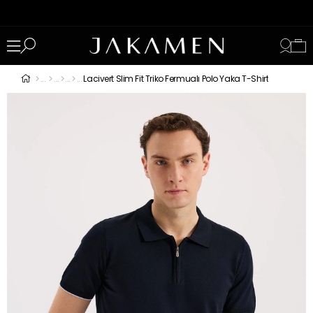
Lacivert Slim Fit Triko Fermualı Polo Yaka T-Shirt