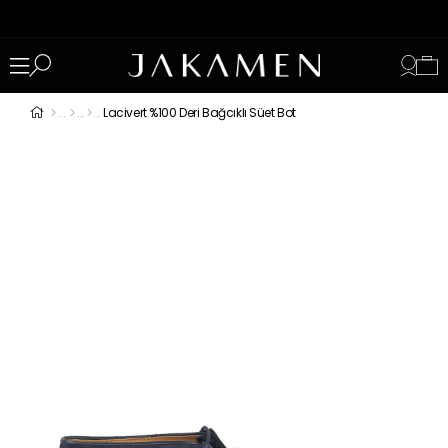
Lacivert %100 Deri Bağcıklı Süet Bot