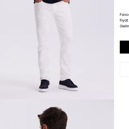
Favor
Fiya
Geli