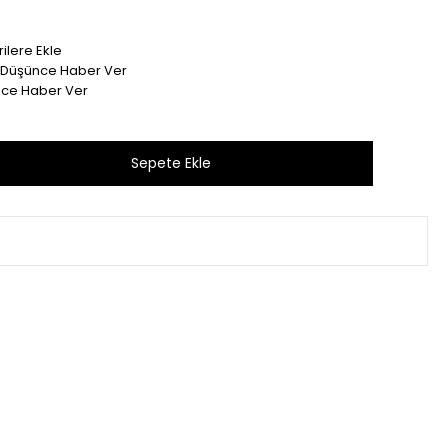
ilere Ekle
t Düşünce Haber Ver
nce Haber Ver
Bu ürünü son 1 hafta içinde 43 kişi sepetine ekledi.