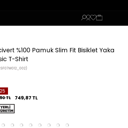
ivert %100 Pamuk Slim Fit Bisiklet Yaka
ic T-Shirt
7SF07M012_002)
25
749,87 TL
90 TL