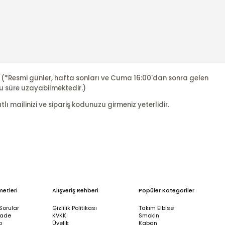
r. (*Resmi günler, hafta sonları ve Cuma 16:00'dan sonra gelen
u süre uzayabilmektedir.)
ı mailinizi ve sipariş kodunuzu girmeniz yeterlidir.
metleri
Alışveriş Rehberi
Popüler Kategoriler
Sorular
Gizlilik Politikası
Takım Elbise
İade
KVKK
Smokin
p
Üyelik
Kaban