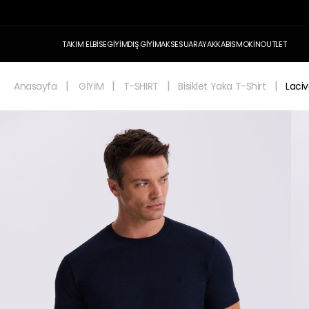
TAKIM ELBİSE
GİYİM
DIŞ GİYİM
AKSESUAR
AYAKKABI
SMOKİN
OUTLET
Anasayfa
GİYİM
T-SHIRT
Bisiklet Yaka T-Shirt
Laciv