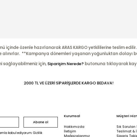
nü içinde özenle hazırlanarak ARAS KARGO yetkililerine teslim edili
şleme alınırlar. **Kampanya dönemleri yaşanan yoğunluktan dolayı b
ni sağlayabilmeniz için,
Siparişim Nerede?
butonuna tıklayarak kayıtl
2000 TL VE ÜZERİ SİPARİŞLERDE KARGO BEDAVA!
Kurumsal
Müşteri Hiz
Abone ol
Hakkımızda
Sık Sorulan 
İletişim
Teslimat & 
mla kabul ediyorum. Gizlilik
Mağazalarımız
Sipariş Taki