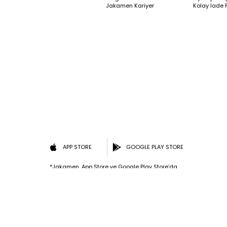
Jakamen Kariyer
Kolay İade 
APP STORE
GOOGLE PLAY STORE
*Jakamen, App Store ve Google Play Store’da