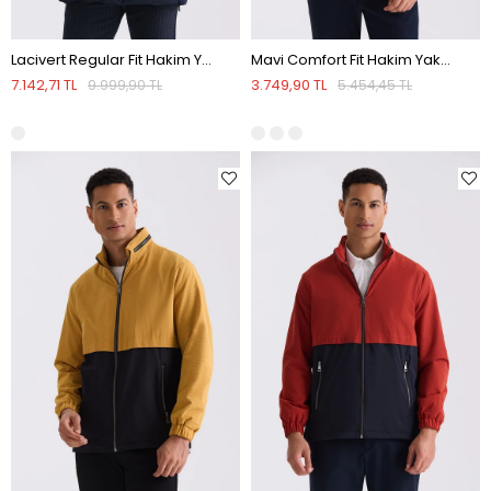
Lacivert Regular Fit Hakim Yaka Gizli Fermuarlı Şişme Mont
Mavi Comfort Fit Hakim Yaka Mevsimlik Mont
7.142,71 TL
3.749,90 TL
9.999,90 TL
5.454,45 TL