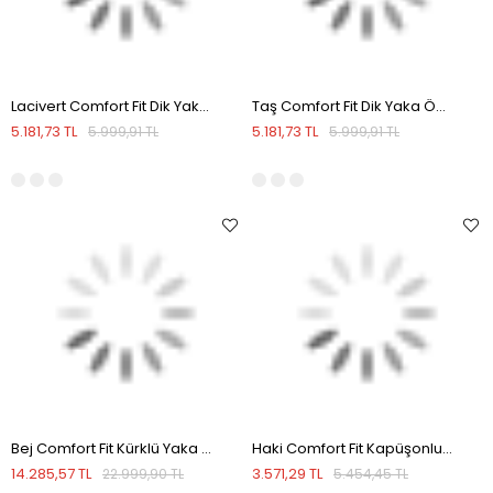
Lacivert Comfort Fit Dik Yaka Önü Fermuarlı Mevsimlik Mont
Taş Comfort Fit Dik Yaka Önü Fermuarlı Mevsimlik Mont
5.181,73 TL
5.181,73 TL
5.999,91 TL
5.999,91 TL
Bej Comfort Fit Kürklü Yaka Önü Fermuarlı Hakiki Deri detaylı Mont
Haki Comfort Fit Kapüşonlu Kışlık Mont
14.285,57 TL
3.571,29 TL
22.999,90 TL
5.454,45 TL