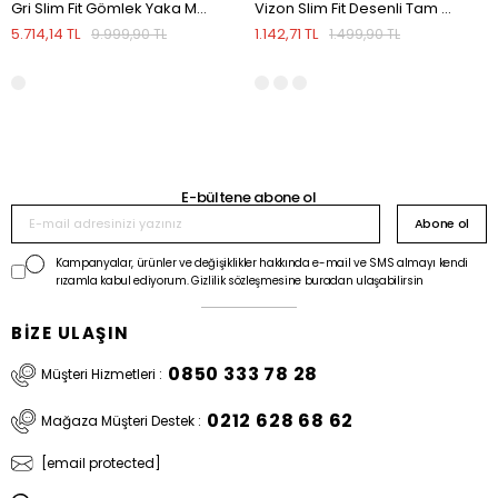
Gri Slim Fit Gömlek Yaka Mont
Vizon Slim Fit Desenli Tam Balıkçı Yaka Triko
5.714,14 TL
1.142,71 TL
9.999,90 TL
1.499,90 TL
E-bültene abone ol
Abone ol
Kampanyalar, ürünler ve değişiklikler hakkında e-mail ve SMS almayı kendi
rızamla kabul ediyorum. Gizlilik sözleşmesine buradan ulaşabilirsin
BİZE ULAŞIN
0850 333 78 28
Müşteri Hizmetleri :
0212 628 68 62
Mağaza Müşteri Destek :
[email protected]